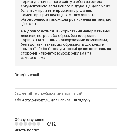
користувачам нашого сайту з обов'язковою
аргументацією залишеного відгука. Це допоможе
багатьом прийняти правильне рішення.
Коментарі призначені для спілкування та
обговорення, а також для роз'яснення питань, що
цікавлять.
Не дозволяється:
використання ненормативної
лексики, погроз або образ; безпосереднє
порівняння з іншими конкуруючими компаніями;
безпідставні заяви, що ображають діяльність
компанії і / або її послуги; розміщення посилань на
сторонні інтернет-ресурси; реклама та
самореклама.
Введіть email:
Ваш e-mail не відображатиметься на сайті
або
Авторизуйтесь
для написання відгуку
Обслуговування
0/12
Якість послуг