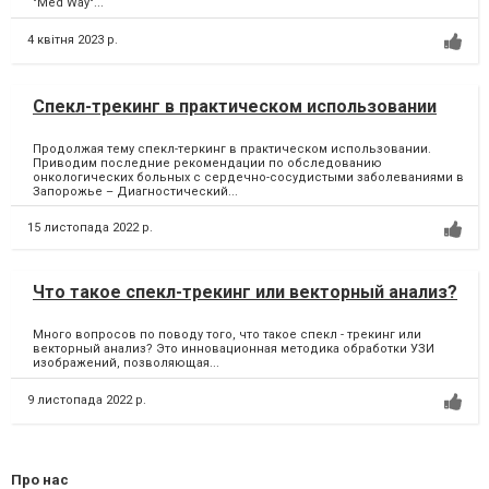
"Med Way"...
4 квітня 2023 р.
Спекл-трекинг в практическом использовании
Продолжая тему спекл-теркинг в практическом использовании.
Приводим последние рекомендации по обследованию
онкологических больных с сердечно-сосудистыми заболеваниями в
Запорожье – Диагностический...
15 листопада 2022 р.
Что такое спекл-трекинг или векторный анализ?
Много вопросов по поводу того, что такое спекл - трекинг или
векторный анализ? Это инновационная методика обработки УЗИ
изображений, позволяющая...
9 листопада 2022 р.
Про нас