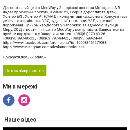
Діагностичний центр MedWay у Запоріжжі доктора Молодана А.В.
надає професійні послуги, а саме: УЗД серця дорослих та дітей;
Холтер ЕКГ; Холтер АТ (СМАД); консультації кардіолога; Консультації
дитячого кардіолога; УЗД судин шиї та голови; УЗД черевної
порожнини. Прийом кардіолога у Запоріжжі за адресою: вулиця
Миру, 20 Діагностичний центр MedWay у центрі міста. Записатися на
прийом кардіолога у Запоріжжі за тел.: +380(61)270-63-26 ,
+380(98)893-80-22 , +380(63)797-84-82 , +380(95)598-24-44
https://www.facebook.com/profile.php?id=100083161279033
https://www.instagram.com/aleskandrmolodan/
Показати повний опис
Це моє підприємство
Ми в мережі
Наше відео