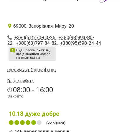
69000, Запоріжжя, Миру, 20
+380(61)270-63-26
,
+380(98)893-80-
22
,
+380(63)797-84-82
,
+380(95)598-24-44
Будь ласка, скажіть,
що дізналися номер
на сайті 061.ua
medway.zp@gmail.com
Графік роботи
08:00 - 16:00
Закрито
10.18
дуже добре
(
22
оцінки)
146 переглядів в серпні