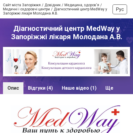
Сайт міста Запоріжжя
Довідник
Медицина, здоров'я
Рус
Медичні і оздоровчі центри
Діагностичний центр MedWay у
Запоріжжі лікаря Молодана А.В.
Діагностичний центр MedWay у
Запоріжжі лікаря Молодана А.В.
Опис
Відгуки (4)
Наше відео (1)
Ще